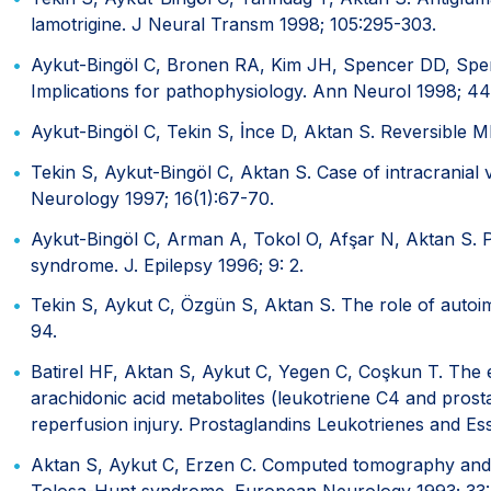
lamotrigine. J Neural Transm 1998; 105:295-303.
Aykut-Bingöl C, Bronen RA, Kim JH, Spencer DD, Spenc
Implications for pathophysiology. Ann Neurol 1998; 44
Aykut-Bingöl C, Tekin S, İnce D, Aktan S. Reversible MR
Tekin S, Aykut-Bingöl C, Aktan S. Case of intracranial v
Neurology 1997; 16(1):67-70.
Aykut-Bingöl C, Arman A, Tokol O, Afşar N, Aktan S. 
syndrome. J. Epilepsy 1996; 9: 2.
Tekin S, Aykut C, Özgün S, Aktan S. The role of autoi
94.
Batirel HF, Aktan S, Aykut C, Yegen C, Coşkun T. The ef
arachidonic acid metabolites (leukotriene C4 and prosta
reperfusion injury. Prostaglandins Leukotrienes and Ess
Aktan S, Aykut C, Erzen C. Computed tomography and m
Tolosa-Hunt syndrome. European Neurology 1993; 33: