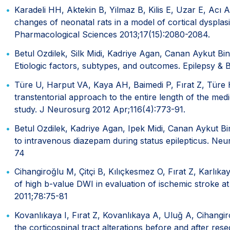
Karadeli HH, Aktekin B, Yilmaz B, Kilis E, Uzar E, Acı 
changes of neonatal rats in a model of cortical dyspla
Pharmacological Sciences 2013;17(15):2080-2084.
Betul Ozdilek, Silk Midi, Kadriye Agan, Canan Aykut Bing
Etiologic factors, subtypes, and outcomes. Epilepsy & 
Türe U, Harput VA, Kaya AH, Baimedi P, Fırat Z, Türe
transtentorial approach to the entire length of the med
study. J Neurosurg 2012 Apr;116(4):773-91.
Betul Ozdilek, Kadriye Agan, Ipek Midi, Canan Aykut B
to intravenous diazepam during status epilepticus. Neu
74
Cihangiroğlu M, Çitçi B, Kılıçkesmez O, Fırat Z, Karlıka
of high b-value DWI in evaluation of ischemic stroke 
2011;78:75-81
Kovanlıkaya I, Fırat Z, Kovanlıkaya A, Uluğ A, Cihang
the corticospinal tract alterations before and after rese