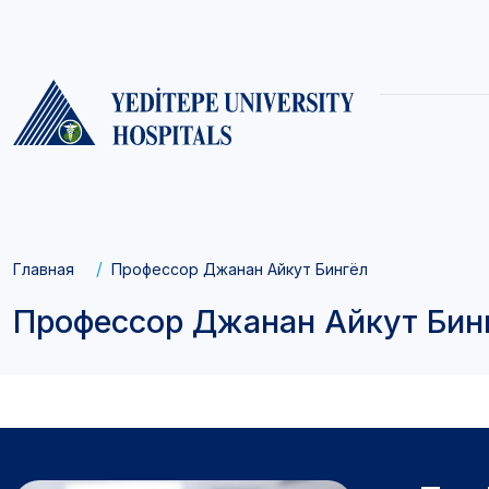
Main
navigati
Breadcrumb
Главная
Профессор Джанан Айкут Бингёл
Профессор Джанан Айкут Бин