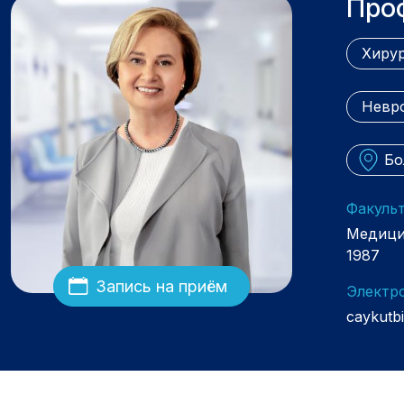
Про
Хирур
Невр
Бо
Факульт
Медици
1987
Запись на приём
Электр
caykutbi