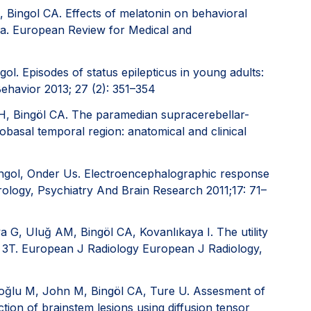
A, Bingol CA. Effects of melatonin on behavioral
sia. European Review for Medical and
ol. Episodes of status epilepticus in young adults:
Behavior 2013; 27 (2): 351–354
 H, Bingöl CA. The paramedian supracerebellar-
iobasal temporal region: anatomical and clinical
ingol, Onder Us. Electroencephalographic response
rology, Psychiatry And Brain Research 2011;17: 71–
ya G, Uluğ AM, Bingöl CA, Kovanlıkaya I. The utility
at 3T. European J Radiology European J Radiology,
iroğlu M, John M, Bingöl CA, Ture U. Assesment of
ction of brainstem lesions using diffusion tensor