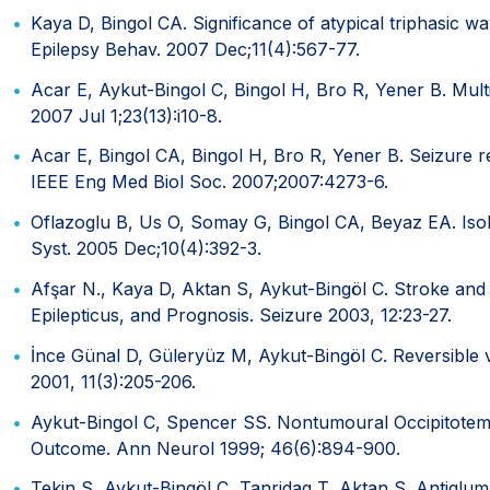
Kaya D, Bingol CA. Significance of atypical triphasic w
Epilepsy Behav. 2007 Dec;11(4):567-77.
Acar E, Aykut-Bingol C, Bingol H, Bro R, Yener B. Multi
2007 Jul 1;23(13):i10-8.
Acar E, Bingol CA, Bingol H, Bro R, Yener B. Seizure r
IEEE Eng Med Biol Soc. 2007;2007:4273-6.
Oflazoglu B, Us O, Somay G, Bingol CA, Beyaz EA. Isol
Syst. 2005 Dec;10(4):392-3.
Afşar N., Kaya D, Aktan S, Aykut-Bingöl C. Stroke and 
Epilepticus, and Prognosis. Seizure 2003, 12:23-27.
İnce Günal D, Güleryüz M, Aykut-Bingöl C. Reversible
2001, 11(3):205-206.
Aykut-Bingol C, Spencer SS. Nontumoural Occipitotempo
Outcome. Ann Neurol 1999; 46(6):894-900.
Tekin S, Aykut-Bingöl C, Tanridag T, Aktan S. Antigluma