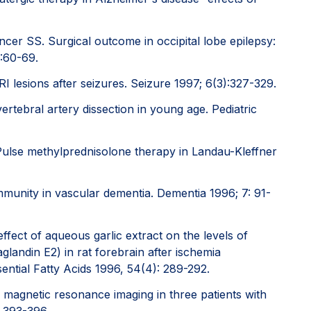
er SS. Surgical outcome in occipital lobe epilepsy:
:60-69.
I lesions after seizures. Seizure 1997; 6(3):327-329.
ertebral artery dissection in young age. Pediatric
Pulse methylprednisolone therapy in Landau-Kleffner
mmunity in vascular dementia. Dementia 1996; 7: 91-
fect of aqueous garlic extract on the levels of
glandin E2) in rat forebrain after ischemia
ential Fatty Acids 1996, 54(4): 289-292.
agnetic resonance imaging in three patients with
 393-396.