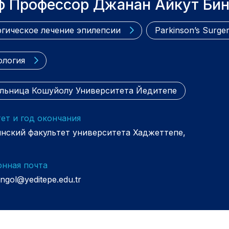
ф Профессор Джанан Айкут Бин
гическое лечение эпилепсии
Parkinson’s Surge
ология
льница Кошуйолу Университета Йедитепе
ет и год окончания
нский факультет университета Хаджеттепе,
онная почта
ngol@yeditepe.edu.tr