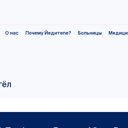
О нас
Почему Йедитепе?
Больницы
Медици
on
гёл