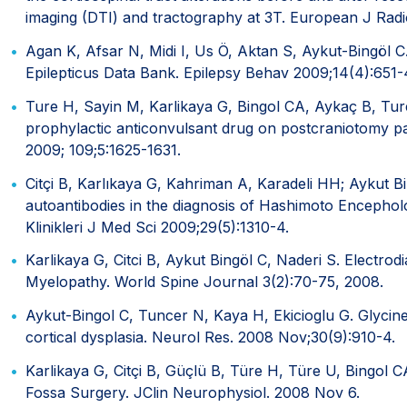
imaging (DTI) and tractography at 3T. European J Radi
Agan K, Afsar N, Midi I, Us Ö, Aktan S, Aykut-Bingöl C.
Epilepticus Data Bank. Epilepsy Behav 2009;14(4):651-
Ture H, Sayin M, Karlikaya G, Bingol CA, Aykaç B, Ture
prophylactic anticonvulsant drug on postcraniotomy p
2009; 109;5:1625-1631.
Citçi B, Karlıkaya G, Kahriman A, Karadeli HH; Aykut Bi
autoantibodies in the diagnosis of Hashimoto Encepholo
Klinikleri J Med Sci 2009;29(5):1310-4.
Karlikaya G, Citci B, Aykut Bingöl C, Naderi S. Electrod
Myelopathy. World Spine Journal 3(2):70-75, 2008.
Aykut-Bingol C, Tuncer N, Kaya H, Ekicioglu G. Glycine
cortical dysplasia. Neurol Res. 2008 Nov;30(9):910-4.
Karlikaya G, Citçi B, Güçlü B, Türe H, Türe U, Bingol 
Fossa Surgery. JClin Neurophysiol. 2008 Nov 6.