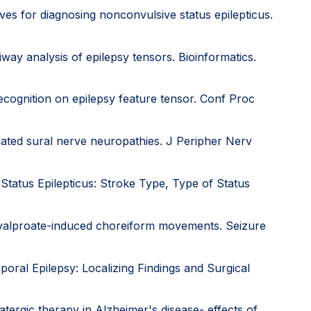
aves for diagnosing nonconvulsive status epilepticus.
way analysis of epilepsy tensors. Bioinformatics.
ecognition on epilepsy feature tensor. Conf Proc
ated sural nerve neuropathies. J Peripher Nerv
Status Epilepticus: Stroke Type, Type of Status
 valproate-induced choreiform movements. Seizure
ral Epilepsy: Localizing Findings and Surgical
tergic therapy in Alzheimer's disease- effects of