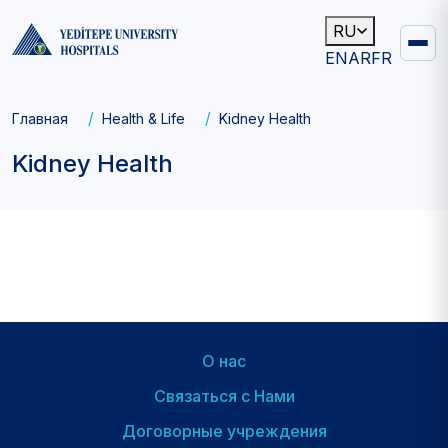
RU
EN
AR
FR
Main
navigation
Breadcrumb
Главная
Health & Life
Kidney Health
Kidney Health
О нас
Footer
Связаться с Нами
Договорные учреждения