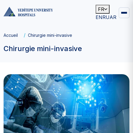
FR
EN
RU
AR
Main
navigation
Fil
Accueil
Chirurgie mini-invasive
d'Ariane
Chirurgie mini-invasive